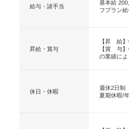
基本給 200
給与・諸手当
フプラン給付
【昇 給】
昇給・賞与
【賞 与】
の業績によ
週休2日制
休日・休暇
夏期休暇/