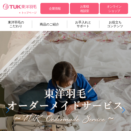
お客様
オンライン
企業情報
相談室
ショップ
東洋羽毛の
お手入れと
お役立ち
商品のご紹介
こだわり
サポート
コンテンツ