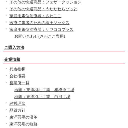
その他の快適商品：フェザークッション
その他の快適商品：うたたねらびっと
家庭用電位治療器：さわここ
医療従事者のための着圧ソックス
家庭用電位治療器：サワココプラス
お問い合わせ(さわここ専用)
ご購入方法
企業情報
代表挨拶
会社概要
営業所一覧
地図：東洋羽毛工業 相模原工場
地図：東洋羽毛工業 白河工場
経営理念
品質方針
東洋羽毛の沿革
東洋羽毛の軌跡