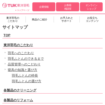
お客様
オンライン
企業情報
相談室
ショップ
東洋羽毛の
お手入れと
お役立ち
商品のご紹介
こだわり
サポート
コンテンツ
サイトマップ
TOP
東洋羽毛のこだわり
羽毛へのこだわり
羽毛ふとんのできるまで
品質管理へのこだわり
寝具の知識と選び方
羽毛ふとんの特長
羽毛ふとんの選び方
各製品のクリーニング
各製品のリフォーム