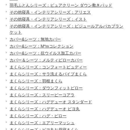
羽毛ふとんシリーズ：ピュアクリーン ダウン敷きパッド
その他寝具・インテリアシリーズ：アリエス
その他寝具・インテリアシリーズ：イスト
その他寝具・インテリアシリーズ：ビジュールアルパカブラン
ケット
カバー&シーツ：無地カバー
カバー&シーツ：M*mコレクション
カバー&シーツ：抗ウイルス加工カバー
カバー＆シーツ：メルティピローカバー
まくらシリーズ：コンフォートピュディー
まくらシリーズ：サラ洗えるパイプまくら
まくらシリーズ：羽根まくら
まくらシリーズ：ダウンフィットピロー
まくらシリーズ：スリーピーコアラ
まくらシリーズ：ハグデューオ スタンダード
まくらシリーズ：ハグデューオ ピヨ丸
まくらシリーズ：ハグ・ピロー
まくらシリーズ：エアリーマッシュ
まくらシリーズ：ピヨ丸お昼寝まくら