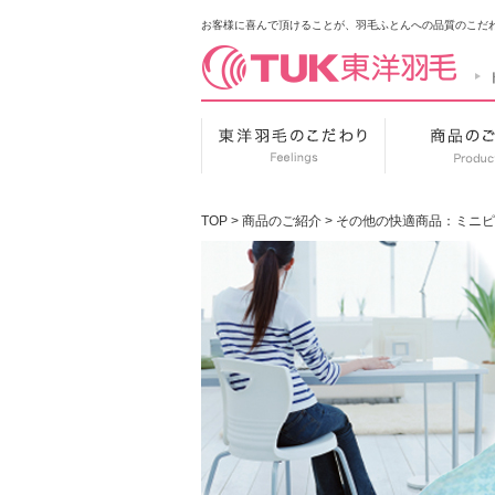
お客様に喜んで頂けることが、羽毛ふとんへの品質のこだわ
東洋羽毛のこだわ
TOP
>
商品のご紹介
>
その他の快適商品：ミニピ