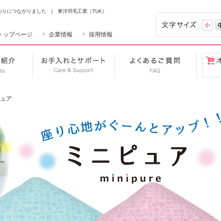
りにつながりました | 東洋羽毛工業（TUK）
小
トップページ
企業情報
採用情報
り
商品のご紹介
お手入れとサポート
よくある
ュア