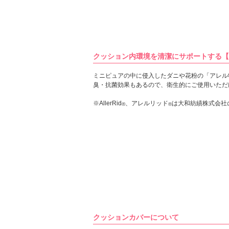
クッション内環境を清潔にサポートする【
ミニピュアの中に侵入したダニや花粉の「アレル
臭・抗菌効果もあるので、衛生的にご使用いただ
※AllerRid
、アレルリッド
は大和紡績株式会社
®
®
クッションカバーについて