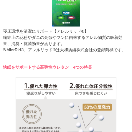
寝床環境を清潔にサポート【アレルリッド
®
】
繊維上の花粉やダニの死骸やフンに由来するアレル物質の吸着効
果、消臭・抗菌効果があります。
※AllerRid
®
、アレルリッド
®
は大和紡績株式会社の登録商標です。
快眠をサポートする高弾性ウレタン 4つの特長