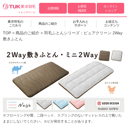
お客様
オンライン
企業情報
相談室
ショップ
東洋羽毛の
お手入れと
お役立ち
商品のご紹介
こだわり
サポート
コンテンツ
TOP
>
商品のご紹介
>
羽毛ふとんシリーズ：ピュアクリーン 2Way
敷きふとん
※フローリングや畳、二段ベッド、スプリングのないマットレスの上で敷いた
ままにしないでください。カビが発生することがあります。