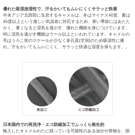
優れた吸湿放湿性で、汗をかいてもムレにくくサラッと快適
中央アジア北西部に生息するキャメルは、冬はマイナス40度、夏は
45度以上という激しい気温差に対応するため、寒い季節にはあたた
かく、暑くなると湿気を逃がす、優れた機能を身につけています。
特に湿気を逃がす機能はウール以上といわれています。キャメルの
毛はうろこ状のスケールが少なく多孔質(空洞)のため吸湿性に優
れ、汗をかいてもムレにくく、サラッと快適な湿度を保ちます。。
日本国内での再洗浄・エコ防縮加工でふっくら衛生的
輸入したキャメルわたに残っている可能性のある油分や異物を、国